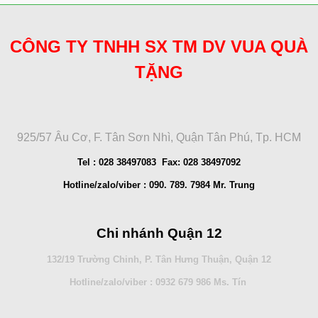
CÔNG TY TNHH SX TM DV VUA QUÀ
TẶNG
925/57 Âu Cơ, F. Tân Sơn Nhì, Quận Tân Phú, Tp. HCM
Tel : 028 38497083 Fax: 028 38497092
Hotline/zalo/viber : 090. 789. 7984 Mr. Trung
Chi nhánh Quận 12
132/19 Trường Chinh, P. Tân Hưng Thuận, Quận 12
Hotline/zalo/viber : 0932 679 986 Ms. Tín