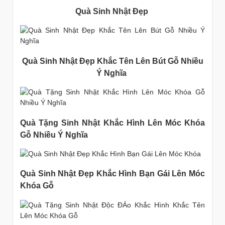
Quà Sinh Nhật Đẹp
Quà Sinh Nhật Đẹp Khắc Tên Lên Bút Gỗ Nhiều
Ý Nghĩa
Quà Tặng Sinh Nhật Khắc Hình Lên Móc Khóa
Gỗ Nhiều Ý Nghĩa
Quà Sinh Nhật Đẹp Khắc Hình Bạn Gái Lên Móc
Khóa Gỗ