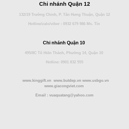
Chi nhánh Quận 12
132/19 Trường Chinh, P. Tân Hưng Thuận, Quận 12
Hotline/zalo/viber : 0932 679 986 Ms. Tín
Chi nhánh Quận 10
495/8C Tô Hiến Thành, Phường 14, Quận 10
Hotline: 0901 832 555
www.kinggift.vn www.butdep.vn www.usbgo.vn
www.giacongviet.com
Email : vuaquatang@yahoo.com