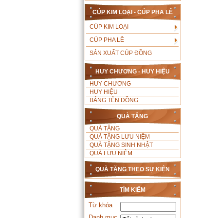
CÚP KIM LOẠI - CÚP PHA LÊ
CÚP KIM LOẠI
CÚP PHA LÊ
SẢN XUẤT CÚP ĐỒNG
HUY CHƯƠNG - HUY HIỆU
HUY CHƯƠNG
HUY HIỆU
BẢNG TÊN ĐỒNG
QUÀ TẶNG
QUÀ TẶNG
QUÀ TẶNG LƯU NIỆM
QUÀ TẶNG SINH NHẬT
QUÀ LƯU NIỆM
QUÀ TẶNG THEO SỰ KIỆN
TÌM KIẾM
Từ khóa
Danh mục