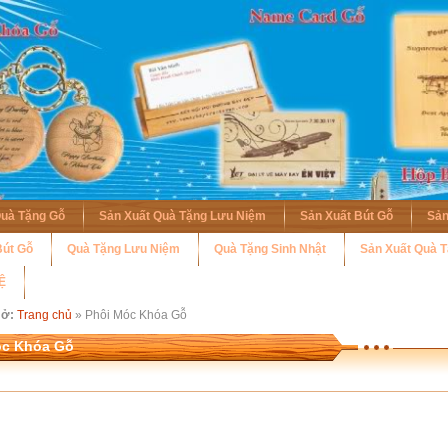
Quà Tặng Gỗ
Sản Xuất Quà Tặng Lưu Niệm
Sản Xuất Bút Gỗ
Sản
út Gỗ
Quà Tặng Lưu Niệm
Quà Tặng Sinh Nhật
Sản Xuất Quà 
Ệ
 ở:
Trang chủ
» Phôi Móc Khóa Gỗ
óc Khóa Gỗ