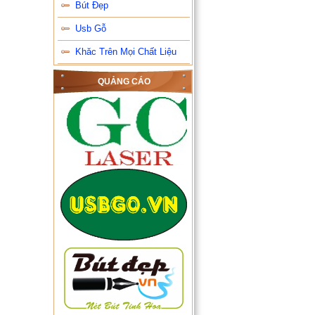
Bút Đẹp
Usb Gỗ
Khăc Trên Mọi Chất Liệu
QUẢNG CÁO