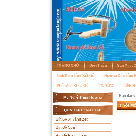
TRANG CHỦ
Giới Thiệu
Sản Xuất 
Linh Kiện Làm Bút Gỗ
Hướng Dẫn Làm B
Phôi Móc Khóa Gỗ
TIN TỨC
LIÊN H
Bạn đang
Mỹ Nghệ Trầm Hương
Phôi M
QUÀ TẶNG CAO CẤP
Bút Gỗ Xi Vàng 24k
Bút Gỗ Sưa
Bút Gỗ Huyết Long