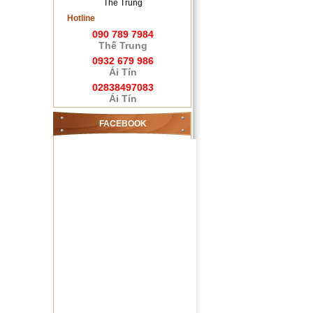
Thế Trung
Hotline
090 789 7984
Thế Trung
0932 679 986
Ái Tín
02838497083
Ái Tín
FACEBOOK