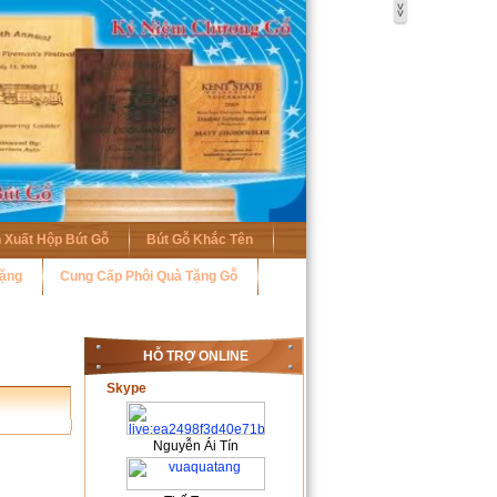
 Xuất Hộp Bút Gỗ
Bút Gỗ Khắc Tên
Tặng
Cung Cấp Phôi Quà Tặng Gỗ
HỖ TRỢ ONLINE
Skype
Nguyễn Ái Tín