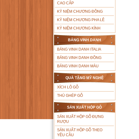
CAO CẤP
KỶ NIỆM CHƯƠNG ĐỒNG
KỶ NIỆM CHƯƠNG PHA LÊ
KỶ NIỆM CHƯƠNG KÍNH
BẢNG VINH DANH
BẢNG VINH DANH ITALIA
BẢNG VINH DANH ĐỒNG
BẢNG VINH DANH MÀU
QUÀ TẶNG MỸ NGHỆ
XÍCH LÔ GỖ
THÚ GHÉP GỖ
SẢN XUẤT HỘP GỖ
SẢN XUẤT HỘP GỖ ĐỰNG
RƯỢU
SẢN XUẤT HỘP GỖ THEO
YÊU CẦU