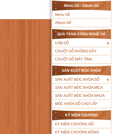
Menu Gỗ - Album Gỗ
Menu Gỗ
Album Gỗ
QUÀ TẶNG CÔNG NGHỆ GỖ
USB GỖ
CHUỘT GỖ KHÔNG DÂY
CHUỘT GỖ MÁY TÍNH
SẢN XUẤT MÓC KHÓA
SẢN XUẤT MÓC KHÓA GỖ
SẢN XUẤT MÓC KHÓA MICA
SẢN XUẤT MÓC KHÓA NHỰA
MÓC KHÓA GỖ CAO CẤP
KỶ NIỆM CHƯƠNG
KỶ NIỆM CHƯƠNG GỖ
KỶ NIỆM CHƯƠNG ĐỒNG