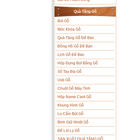
Quà Tặng Gỗ
Bút Gỗ
Móc Khóa Gỗ
Quà Tặng Gỗ Để Bàn
Đồng Hồ Gỗ Để Bàn
Lịch Gỗ Để Bàn
Hộp Đựng Bút Bằng Gỗ
Sổ Tay Bìa Gỗ
Usb Gỗ
Chuột Gỗ Máy Tính
Hộp Name Card Gỗ
Khung Hình Gỗ
Lọ Cắm Bút Gỗ
Bình Giữ Nhiệt Gỗ
Đế Lót Ly Gỗ
SẢN XUẤT QUÀ TẶNG GỖ