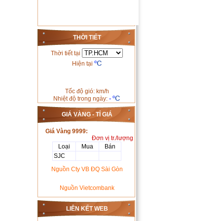
THỜI TIẾT
Thời tiết tại
Hiện tại
Tốc độ gió: km/h
-
Nhiệt độ trong ngày:
GIÁ VÀNG - TỈ GIÁ
Giá Vàng 9999:
Đơn vị tr./lượng
Loại
Mua
Bán
SJC
Nguồn Cty VB ĐQ Sài Gòn
Nguồn Vietcombank
LIÊN KẾT WEB