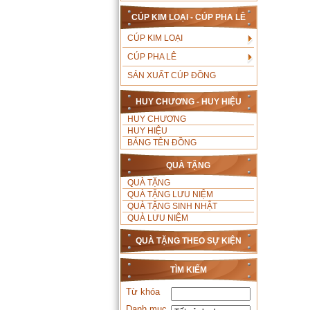
CÚP KIM LOẠI - CÚP PHA LÊ
CÚP KIM LOẠI
CÚP PHA LÊ
SẢN XUẤT CÚP ĐỒNG
HUY CHƯƠNG - HUY HIỆU
HUY CHƯƠNG
HUY HIỆU
BẢNG TÊN ĐỒNG
QUÀ TẶNG
QUÀ TẶNG
QUÀ TẶNG LƯU NIỆM
QUÀ TẶNG SINH NHẬT
QUÀ LƯU NIỆM
QUÀ TẶNG THEO SỰ KIỆN
TÌM KIẾM
Từ khóa
Danh mục