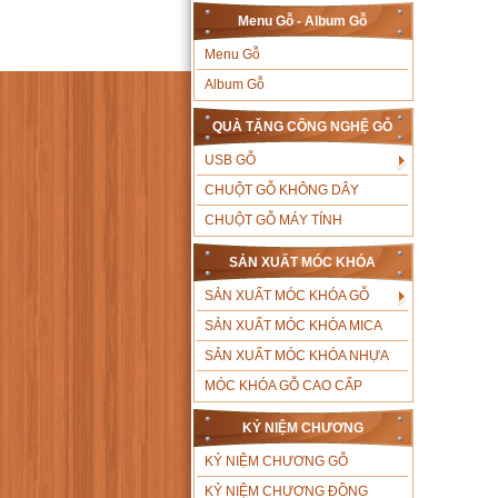
Menu Gỗ - Album Gỗ
Menu Gỗ
Album Gỗ
QUÀ TẶNG CÔNG NGHỆ GỖ
USB GỖ
CHUỘT GỖ KHÔNG DÂY
CHUỘT GỖ MÁY TÍNH
SẢN XUẤT MÓC KHÓA
SẢN XUẤT MÓC KHÓA GỖ
SẢN XUẤT MÓC KHÓA MICA
SẢN XUẤT MÓC KHÓA NHỰA
MÓC KHÓA GỖ CAO CẤP
KỶ NIỆM CHƯƠNG
KỶ NIỆM CHƯƠNG GỖ
KỶ NIỆM CHƯƠNG ĐỒNG