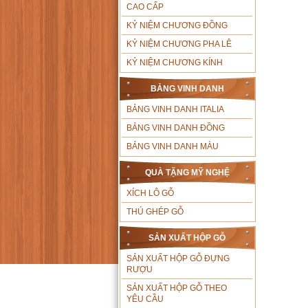
CAO CẤP
KỶ NIỆM CHƯƠNG ĐỒNG
KỶ NIỆM CHƯƠNG PHA LÊ
KỶ NIỆM CHƯƠNG KÍNH
BẢNG VINH DANH
BẢNG VINH DANH ITALIA
BẢNG VINH DANH ĐỒNG
BẢNG VINH DANH MÀU
QUÀ TẶNG MỸ NGHỆ
XÍCH LÔ GỖ
THÚ GHÉP GỖ
SẢN XUẤT HỘP GỖ
SẢN XUẤT HỘP GỖ ĐỰNG
RƯỢU
SẢN XUẤT HỘP GỖ THEO
YÊU CẦU