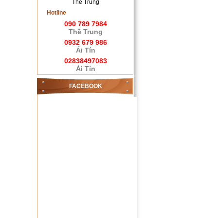
Thế Trung
Hotline
090 789 7984
Thế Trung
0932 679 986
Ái Tín
02838497083
Ái Tín
FACEBOOK