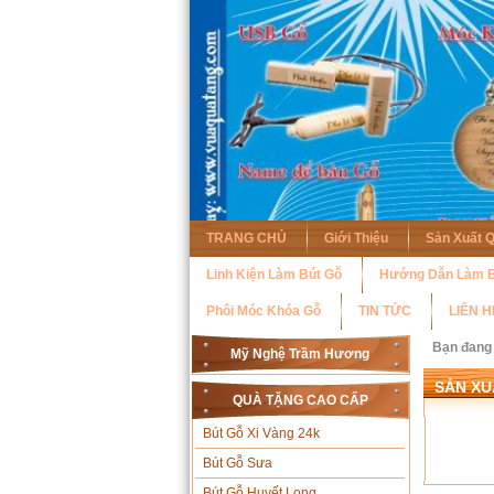
TRANG CHỦ
Giới Thiệu
Sản Xuất 
Linh Kiện Làm Bút Gỗ
Hướng Dẫn Làm B
Phôi Móc Khóa Gỗ
TIN TỨC
LIÊN H
Bạn đang
Mỹ Nghệ Trầm Hương
SẢN XU
QUÀ TẶNG CAO CẤP
Bút Gỗ Xi Vàng 24k
Bút Gỗ Sưa
Bút Gỗ Huyết Long