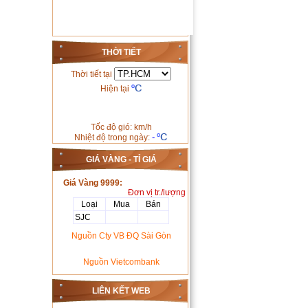
THỜI TIẾT
Thời tiết tại
Hiện tại
Tốc độ gió: km/h
-
Nhiệt độ trong ngày:
GIÁ VÀNG - TỈ GIÁ
Giá Vàng 9999:
Đơn vị tr./lượng
Loại
Mua
Bán
SJC
Nguồn Cty VB ĐQ Sài Gòn
Nguồn Vietcombank
LIÊN KẾT WEB