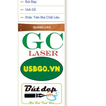
Bút Đẹp
Usb Gỗ
Khăc Trên Mọi Chất Liệu
QUẢNG CÁO