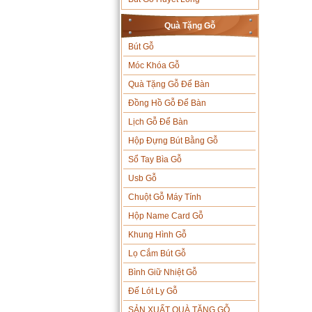
Quà Tặng Gỗ
Bút Gỗ
Móc Khóa Gỗ
Quà Tặng Gỗ Để Bàn
Đồng Hồ Gỗ Để Bàn
Lịch Gỗ Để Bàn
Hộp Đựng Bút Bằng Gỗ
Sổ Tay Bìa Gỗ
Usb Gỗ
Chuột Gỗ Máy Tính
Hộp Name Card Gỗ
Khung Hình Gỗ
Lọ Cắm Bút Gỗ
Bình Giữ Nhiệt Gỗ
Đế Lót Ly Gỗ
SẢN XUẤT QUÀ TẶNG GỖ