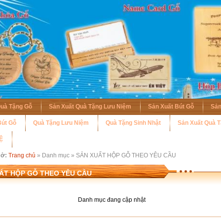
Quà Tặng Gỗ
Sản Xuất Quà Tặng Lưu Niệm
Sản Xuất Bút Gỗ
Sản
út Gỗ
Quà Tặng Lưu Niệm
Quà Tặng Sinh Nhật
Sản Xuất Quà 
Ệ
 ở:
Trang chủ
» Danh mục » SẢN XUẤT HỘP GỖ THEO YÊU CẦU
ẤT HỘP GỖ THEO YÊU CẦU
Danh mục đang cập nhật