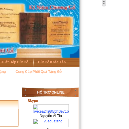
 Xuất Hộp Bút Gỗ
Bút Gỗ Khắc Tên
Tặng
Cung Cấp Phôi Quà Tặng Gỗ
HỖ TRỢ ONLINE
Skype
Nguyễn Ái Tín