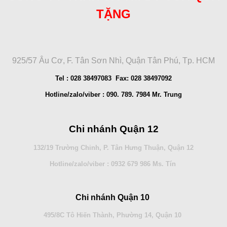
TẶNG
925/57 Âu Cơ, F. Tân Sơn Nhì, Quận Tân Phú, Tp. HCM
Tel : 028 38497083 Fax: 028 38497092
Hotline/zalo/viber : 090. 789. 7984 Mr. Trung
Chi nhánh Quận 12
132/19 Trường Chinh, P. Tân Hưng Thuận, Quận 12
Hotline/zalo/viber : 0932 679 986 Ms. Tín
Chi nhánh Quận 10
495/8C Tô Hiến Thành, Phường 14, Quận 10