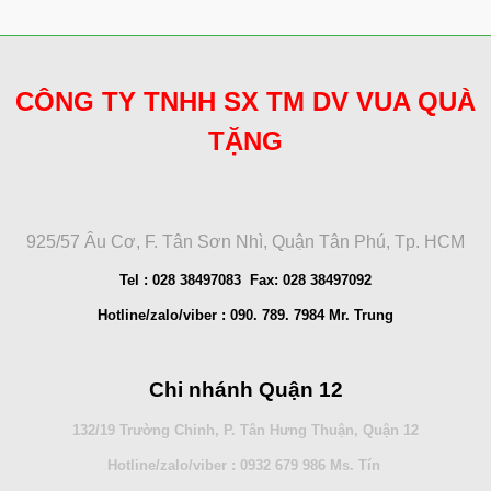
CÔNG TY TNHH SX TM DV VUA QUÀ
TẶNG
925/57 Âu Cơ, F. Tân Sơn Nhì, Quận Tân Phú, Tp. HCM
Tel : 028 38497083 Fax: 028 38497092
Hotline/zalo/viber : 090. 789. 7984 Mr. Trung
Chi nhánh Quận 12
132/19 Trường Chinh, P. Tân Hưng Thuận, Quận 12
Hotline/zalo/viber : 0932 679 986 Ms. Tín