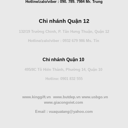
Hotline/zalo/viber : 090. 789. 7984 Mr. Trung
Chi nhánh Quận 12
132/19 Trường Chinh, P. Tân Hưng Thuận, Quận 12
Hotline/zalo/viber : 0932 679 986 Ms. Tín
Chi nhánh Quận 10
495/8C Tô Hiến Thành, Phường 14, Quận 10
Hotline: 0901 832 555
www.kinggift.vn www.butdep.vn www.usbgo.vn
www.giacongviet.com
Email : vuaquatang@yahoo.com