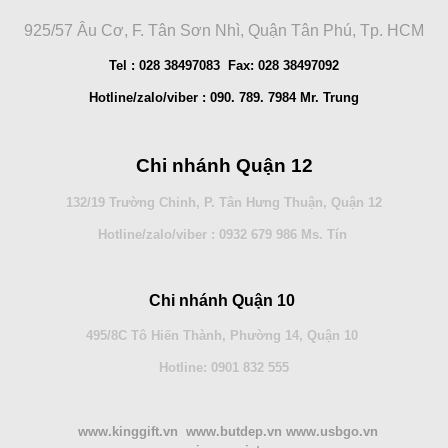
925/57 Âu Cơ, F. Tân Sơn Nhì, Quận Tân Phú, Tp. HCM
Tel : 028 38497083 Fax: 028 38497092
Hotline/zalo/viber : 090. 789. 7984 Mr. Trung
Chi nhánh Quận 12
132/19 Trường Chinh, P. Tân Hưng Thuận, Quận 12
Hotline/zalo/viber : 0932 679 986 Ms. Tín
Chi nhánh Quận 10
495/8C Tô Hiến Thành, Phường 14, Quận 10
Hotline: 0901 832 555
www.kinggift.vn www.butdep.vn www.usbgo.vn